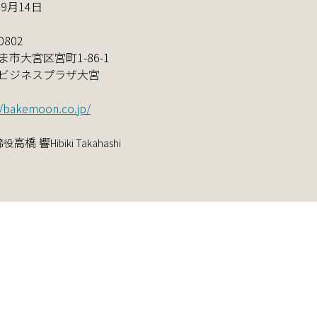
年9月14日
0802
ま市大宮区宮町1-86-1
ビジネスプラザ大宮
//bakemoon.co.jp/
高橋 響
締役
Hibiki Takahashi